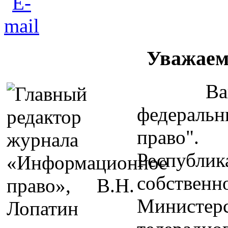
Уважаем
Вашему 
федераль
право
Республик
собствен
Министе